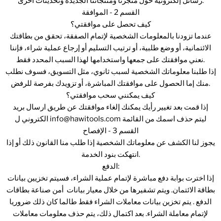
رسائل إلكترونية حول متجرنا ومنتجاتنا الجديدة وتحديثات أخرى.
القسم 2 - الموافقة
كيف تحصل على موافقتي؟
عندما تزودنا بالمعلومات الشخصية لإتمام الصفقة، تحقق من بطاقتك
الائتمانية، أو وضع طلبية، أو ترتيب التسليم أو إرجاع عملية شراء، فإننا
نعني موافقتك على جمعها واستخدامها لهذا السبب المحدد فقط.
إذا طلبنا معلوماتك الشخصية لسبب ثانوي، مثل التسويق، فسوف نطلب
منك إما الحصول على موافقتك المباشرة، أو تزويدك بفرصة للرفض.
كيف يمكنني سحب موافقتي؟
إذا قمت بعد تغيير رأيك يمكنك إلغاء موافقتك عن طريق ارسال بريد
ليتم حذف اسمك من القائمة
info@hawitools.com
الكتروني ل
القسم 3 - الإفصاح
يجوز لنا الكشف عن معلوماتك الشخصية إذا طلب منا القانون ذلك أو إذا
انتهكت بنود الخدمة.
الدفع:
إذا اخترت بوابة دفع مباشرة لإتمام عملية الشراء، فسيتم تخزيين بيانات
بطاقة الائتمان. ويتم تشفيرها من خلال معيار بيانات أمن صناعة بطاقات
الدفع . يتم تخزين بيانات معاملات الشراء فقط طالما كان ذلك ضروريا
لإتمام معاملة الشراء. بعد اكتمال ذلك، يتم حذف معلومات معاملات