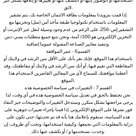
استخدامها أو الوصول إليها أو الكشف عنها أو تغييرها أو إتلافها بشكل غير
لائق.
إذا قمت بتزويدنا بمعلومات بطاقة الائتمان الخاصة بك، يتم تشفير
المعلومات باستخدام تكنولوجيا طبقة مأخذ آمن (سل) وتخزينها مع
التشفير إس-256. على الرغم من عدم وجود وسيلة لنقل عبر الإنترنت أو
التخزين الإلكتروني هو 100٪ آمنة، ونحن نتبع جميع متطلبات يسي-دس
وتنفيذ معايير الصناعة المقبولة عموما إضافية.
القسم6 - عمر الموافقة
باستخدام هذا الموقع، فإنك تقر بأنك على الأقل سن الرشد في ولايتك أو
المقاطعة التي تقيم فيها، أو أنك سن الرشد في ولايتك أو مقاطعتك، وقد
أعطتنا موافقتك للسماح لأي من المعالين القاصرين لاستخدام هذا
الموقع.
القسم 7 - التغييرات في سياسة الخصوصية هذه
نحن نحتفظ بالحق في تعديل سياسة الخصوصية هذه في أي وقت، لذا
يرجى مراجعتها بشكل متكرر. وستدخل التغييرات والتوضيحات حيز النفاذ
فور نشرها على الموقع الإلكتروني. إذا قمنا بإجراء تغييرات جوهرية على
هذه السياسة، سنقوم بإعلامك هنا بأنه قد تم تحديثها، حتى تكون على
دراية بالمعلومات التي نجمعها، وكيفية استخدامها، وتحت أي ظروف، إن
وجدت، نستخدمها و / أو نكشف عنها ذلك.