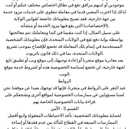
موجودین أو لدیھم مرافق تقع في نطاق اختصاص مختلف عنکم أو أنت.
لذلك إذا اخترت المضي قدما في معاملة تنطوي على خدمات مزود خدمة
من جهة خارجية، فقد تصبح معلوماتك خاضعة لقوانين الولاية
(الاختصاصات) التي يقع فيها مزود الخدمة أو منشآته.
على سبيل المثال، إذا كنت مقيما في كندا ومعاملتك تتم معالجتها
بواسطة بوابة دفع تقع في الولايات المتحدة، فإن معلوماتك الشخصية
المستخدمة في إتمام تلك المعاملة قد تخضع للإفصاح بموجب تشريع
الولايات المتحدة، بما في ذلك قانون باتريوت.
بعد مغادرة موقع متجرنا أو إعادة توجيهك إلى موقع ويب أو تطبيق تابع
لجهة خارجية، لن تخضع لسياسة الخصوصية هذه أو لشروط خدمة موقع
الويب.
الروابط
عند النقر على الروابط في متجرنا، فإنها قد توجهك بعيدا عن موقعنا. نحن
لسنا مسؤولين عن ممارسات الخصوصية لمواقع أخرى ونشجعكم على
قراءة بيانات الخصوصية الخاصة بهم.
القسم 5 - الأمن
لحماية معلوماتك الشخصية، نأخذ الاحتياطات المعقولة واتبع أفضل
الممارسات المتبعة في القطاع للتأكد من عدم فقدها أو إساءة