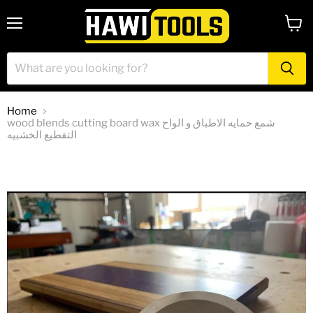
Menu
View
cart
Home
wood blends cutting board wax شمع حمايه الاطباق و الواح
التقطيع الخشبيه