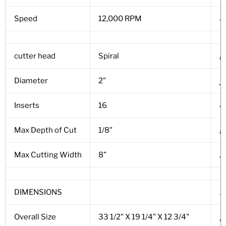
ه
12,000 RPM
Speed
ع
Spiral
cutter head
ر
2"
Diameter
ت
16
Inserts
ع
1/8"
Max Depth of Cut
ل
8"
Max Cutting Width
اد
DIMENSIONS
م
33 1/2" X 19 1/4" X 12 3/4"
Overall Size