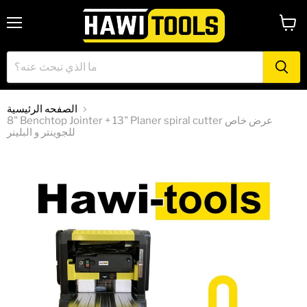
القائمة
عرض
العربه
الصفحه الرئيسية
8" Benchtop Jointer + 13" Planer spiral cutter عرض خاص
للجوينتر و البلينر