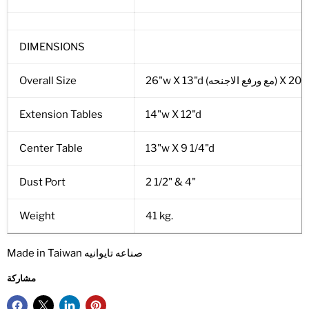
DIMENSIONS
w X 13"d (مع ورفع الاجنحه) X 20"h
Overall Size
Extension Tables
14"w X 12"d
Center Table
13"w X 9 1/4"d
Dust Port
2 1/2" & 4"
Weight
41 kg.
Made in Taiwan صناعه تايوانيه
مشاركة