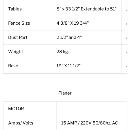
ل
8" x 33 1/2" Extendable to 51"
Tables
ه
4 3/8" X 19 3/4"
Fence Size
ه
2 1/2" and 4"
Dust Port
ن
28 kg.
Weight
ه
19" X 11 1/2"
Base
Planer
MOTOR
Amps/ Volts
15 AMP / 220V 50/60hz, AC